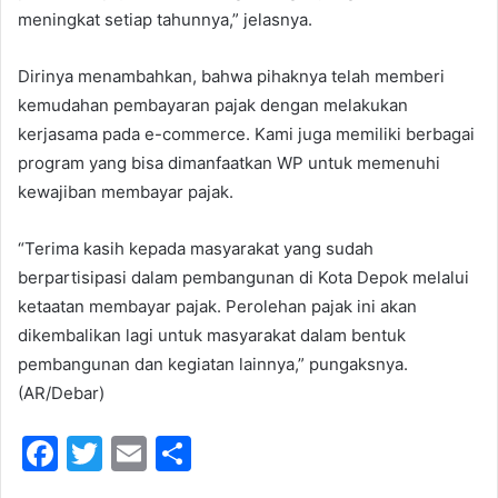
meningkat setiap tahunnya,” jelasnya.
Dirinya menambahkan, bahwa pihaknya telah memberi
kemudahan pembayaran pajak dengan melakukan
kerjasama pada e-commerce. Kami juga memiliki berbagai
program yang bisa dimanfaatkan WP untuk memenuhi
kewajiban membayar pajak.
“Terima kasih kepada masyarakat yang sudah
berpartisipasi dalam pembangunan di Kota Depok melalui
ketaatan membayar pajak. Perolehan pajak ini akan
dikembalikan lagi untuk masyarakat dalam bentuk
pembangunan dan kegiatan lainnya,” pungaksnya.
(AR/Debar)
F
T
E
S
a
w
m
h