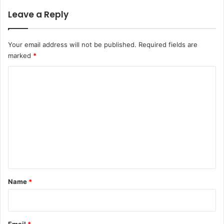
Leave a Reply
Your email address will not be published.
Required fields are
marked
*
C
o
m
m
e
n
t
*
Name
*