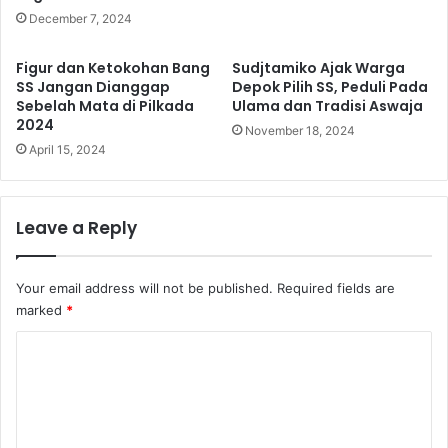
December 7, 2024
Figur dan Ketokohan Bang
Sudjtamiko Ajak Warga
SS Jangan Dianggap
Depok Pilih SS, Peduli Pada
Sebelah Mata di Pilkada
Ulama dan Tradisi Aswaja
2024
November 18, 2024
April 15, 2024
Leave a Reply
Your email address will not be published.
Required fields are
marked
*
C
o
m
m