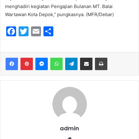
menghadiri kegiatan Pengajian Bulanan MT. Balai
Wartawan Kota Depok,” pungkasnya. (MFR/Debar)
F
T
E
S
a
w
m
h
c
itt
ai
ar
e
er
l
e
Messenger
WhatsApp
Telegram
Share via Email
Print
b
o
o
k
admin
We