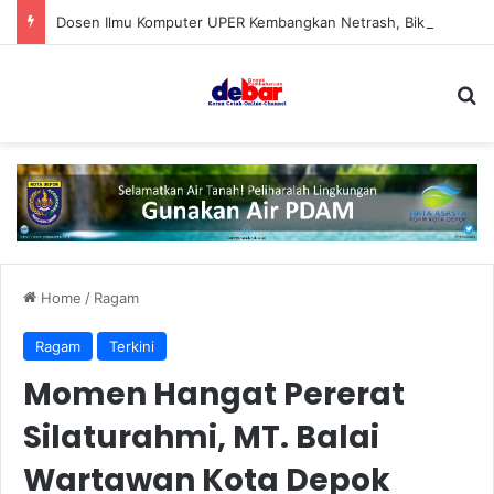
Dosen Ilmu Komputer UPER Kembangkan Netrash, Bikin Pengelolaan Sampah Makin Efisien
S
Home
/
Ragam
Ragam
Terkini
Momen Hangat Pererat
Silaturahmi, MT. Balai
Wartawan Kota Depok