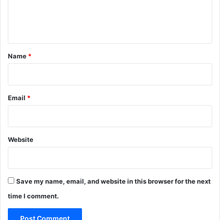
e
n
t
*
Name
*
Email
*
Website
Save my name, email, and website in this browser for the next
time I comment.