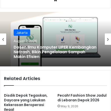
bsi
te
Jakarta
August 7, 2026
Ragam
Dosen Ilmu Komputer UPER Kembangkan
Netrash, Bikin Pengelolaan Sampah
August 6, 2026
Makin Efisien
Related Articles
Semarak Kemerdekaan! JAH Training
Center Tebar Hadiah Jutaan Rupiah
Disdik Depok Tegaskan,
Pecah! Fashion Show Jadul
Daycare yang Lakukan
di Lebaran Depok 2026
Kekerasan Beroperasi
May 9, 2026
Ilegal