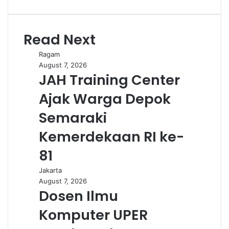
e
b
s
Read Next
i
t
Ragam
e
August 7, 2026
JAH Training Center
Ajak Warga Depok
Semaraki
Kemerdekaan RI ke-
81
Jakarta
August 7, 2026
Dosen Ilmu
Komputer UPER