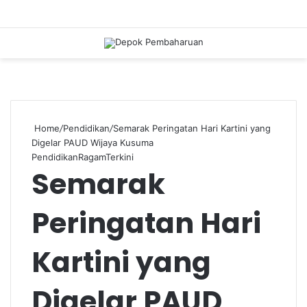
S
Home
/
Pendidikan
/
Semarak Peringatan Hari Kartini yang
Digelar PAUD Wijaya Kusuma
Pendidikan
Ragam
Terkini
Semarak
Peringatan Hari
Kartini yang
Digelar PAUD