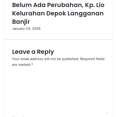
Belum Ada Perubahan, Kp. Lio
Kelurahan Depok Langganan
Banjir
January 24, 2026
Leave a Reply
Your email address will not be published.
Required fields
are marked
*
C
o
m
m
e
n
t
*