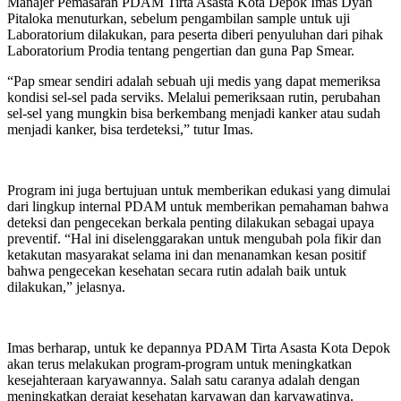
Manajer Pemasaran PDAM Tirta Asasta Kota Depok Imas Dyah
Pitaloka menuturkan, sebelum pengambilan sample untuk uji
Laboratorium dilakukan, para peserta diberi penyuluhan dari pihak
Laboratorium Prodia tentang pengertian dan guna Pap Smear.
“Pap smear sendiri adalah sebuah uji medis yang dapat memeriksa
kondisi sel-sel pada serviks. Melalui pemeriksaan rutin, perubahan
sel-sel yang mungkin bisa berkembang menjadi kanker atau sudah
menjadi kanker, bisa terdeteksi,” tutur Imas.
Program ini juga bertujuan untuk memberikan edukasi yang dimulai
dari lingkup internal PDAM untuk memberikan pemahaman bahwa
deteksi dan pengecekan berkala penting dilakukan sebagai upaya
preventif. “Hal ini diselenggarakan untuk mengubah pola fikir dan
ketakutan masyarakat selama ini dan menanamkan kesan positif
bahwa pengecekan kesehatan secara rutin adalah baik untuk
dilakukan,” jelasnya.
Imas berharap, untuk ke depannya PDAM Tirta Asasta Kota Depok
akan terus melakukan program-program untuk meningkatkan
kesejahteraan karyawannya. Salah satu caranya adalah dengan
meningkatkan derajat kesehatan karyawan dan karyawatinya.