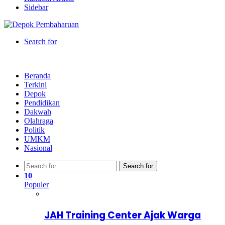
Sidebar
Search for
Beranda
Terkini
Depok
Pendidikan
Dakwah
Olahraga
Politik
UMKM
Nasional
Search for
10
Populer
JAH Training Center Ajak Warga