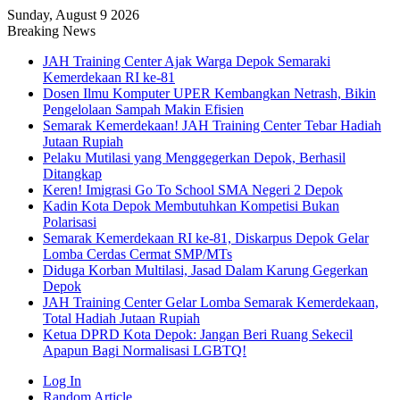
Sunday, August 9 2026
Breaking News
JAH Training Center Ajak Warga Depok Semaraki
Kemerdekaan RI ke-81
Dosen Ilmu Komputer UPER Kembangkan Netrash, Bikin
Pengelolaan Sampah Makin Efisien
Semarak Kemerdekaan! JAH Training Center Tebar Hadiah
Jutaan Rupiah
Pelaku Mutilasi yang Menggegerkan Depok, Berhasil
Ditangkap
Keren! Imigrasi Go To School SMA Negeri 2 Depok
Kadin Kota Depok Membutuhkan Kompetisi Bukan
Polarisasi
Semarak Kemerdekaan RI ke-81, Diskarpus Depok Gelar
Lomba Cerdas Cermat SMP/MTs
Diduga Korban Multilasi, Jasad Dalam Karung Gegerkan
Depok
JAH Training Center Gelar Lomba Semarak Kemerdekaan,
Total Hadiah Jutaan Rupiah
Ketua DPRD Kota Depok: Jangan Beri Ruang Sekecil
Apapun Bagi Normalisasi LGBTQ!
Log In
Random Article