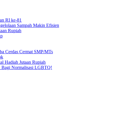
an RI ke-81
elolaan Sampah Makin Efisien
taan Rupiah
ap
mba Cerdas Cermat SMP/MTs
ok
al Hadiah Jutaan Rupiah
n Bagi Normalisasi LGBTQ!