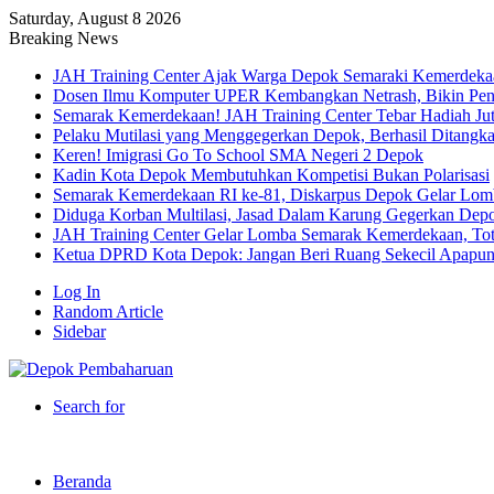
Saturday, August 8 2026
Breaking News
JAH Training Center Ajak Warga Depok Semaraki Kemerdeka
Dosen Ilmu Komputer UPER Kembangkan Netrash, Bikin Peng
Semarak Kemerdekaan! JAH Training Center Tebar Hadiah Ju
Pelaku Mutilasi yang Menggegerkan Depok, Berhasil Ditangk
Keren! Imigrasi Go To School SMA Negeri 2 Depok
Kadin Kota Depok Membutuhkan Kompetisi Bukan Polarisasi
Semarak Kemerdekaan RI ke-81, Diskarpus Depok Gelar Lo
Diduga Korban Multilasi, Jasad Dalam Karung Gegerkan Dep
JAH Training Center Gelar Lomba Semarak Kemerdekaan, Tot
Ketua DPRD Kota Depok: Jangan Beri Ruang Sekecil Apapu
Log In
Random Article
Sidebar
Search for
Beranda