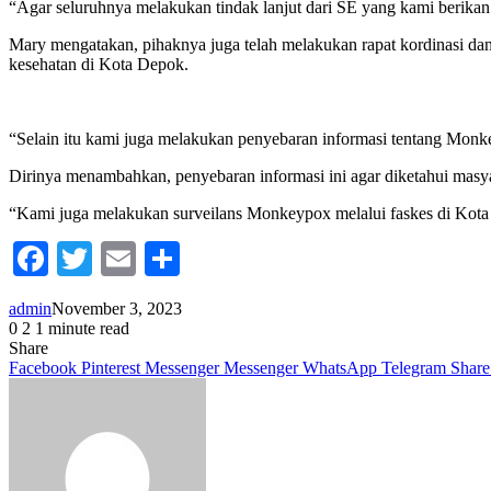
“Agar seluruhnya melakukan tindak lanjut dari SE yang kami berikan
Mary mengatakan, pihaknya juga telah melakukan rapat kordinasi dan s
kesehatan di Kota Depok.
“Selain itu kami juga melakukan penyebaran informasi tentang Monke
Dirinya menambahkan, penyebaran informasi ini agar diketahui masya
“Kami juga melakukan surveilans Monkeypox melalui faskes di Kota
Facebook
Twitter
Email
Share
admin
November 3, 2023
0
2
1 minute read
Share
Facebook
Pinterest
Messenger
Messenger
WhatsApp
Telegram
Share