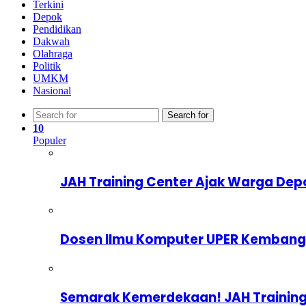
Terkini
Depok
Pendidikan
Dakwah
Olahraga
Politik
UMKM
Nasional
Search for
10
Populer
JAH Training Center Ajak Warga Dep
Dosen Ilmu Komputer UPER Kembangka
Semarak Kemerdekaan! JAH Training