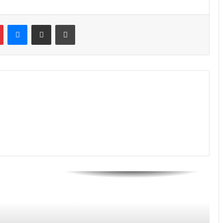
Messenger
Share via Email
Print
JAH Training Center Ajak Warga
Depok Semaraki Kemerdekaan RI
ke-81