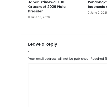
Jabar Istimewa U-10
Pendongkr
Grassroot 2026 Piala
Indonesia 
Presiden
June 2, 202
June 13, 2026
Leave a Reply
Your email address will not be published.
Required f
C
o
m
m
e
n