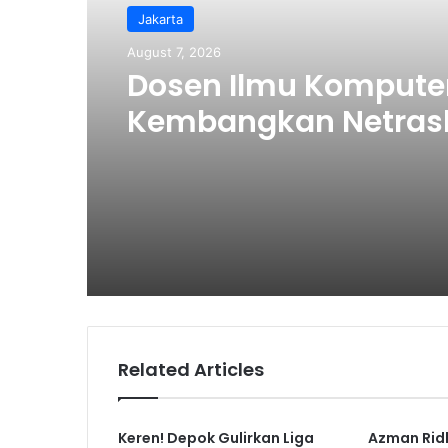
Jakarta
August 7, 2026
Dosen Ilmu Kompute
Kembangkan Netras
Bikin Pengelolaan 
Makin Efisien
Related Articles
Keren! Depok Gulirkan Liga
Azman Rid