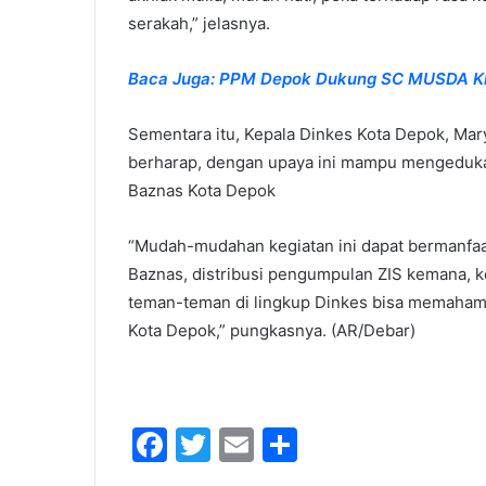
serakah,” jelasnya.
Baca Juga: PPM Depok Dukung SC MUSDA KNP
Sementara itu, Kepala Dinkes Kota Depok, Mary
berharap, dengan upaya ini mampu mengedukasi 
Baznas Kota Depok
“Mudah-mudahan kegiatan ini dapat bermanfaat
Baznas, distribusi pengumpulan ZIS kemana, ke
teman-teman di lingkup Dinkes bisa memahami
Kota Depok,” pungkasnya. (AR/Debar)
F
T
E
S
a
w
m
h