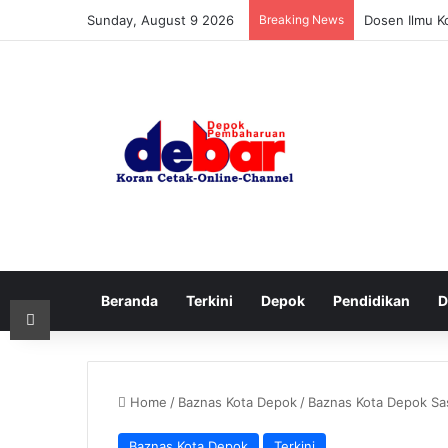
Sunday, August 9 2026
Breaking News
Dosen Ilmu K
Beranda
Terkini
Depok
Pendidikan
D
Print
Home
/
Baznas Kota Depok
/
Baznas Kota Depok Sa
Baznas Kota Depok
Terkini