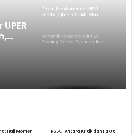
Dosen Ilmu Komputer UPER
Kembangkan Netrash, Bikin
Pengelolaan Sampah Makin Efisien
r UPER
h,
Semarak Kemerdekaan! JAH
Training Center Tebar Hadiah
Sampah
Jutaan Rupiah
ha: Haji Momen
RSSG, Antara Kritik dan Fakta