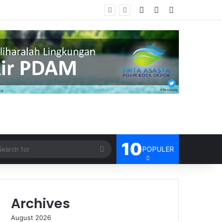
Log In
Random Article
Sidebar
isien
10
Search
POPULER
for
Archives
August 2026