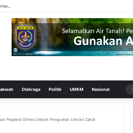
omputer UPER Kembangkan Netrash, Bikin Pengelolaan Sampah Makin Ef
akwah
Olahraga
Politik
UMKM
Nasional
sar Pegawai Dinkes Depok Penguatan Literasi Zakat